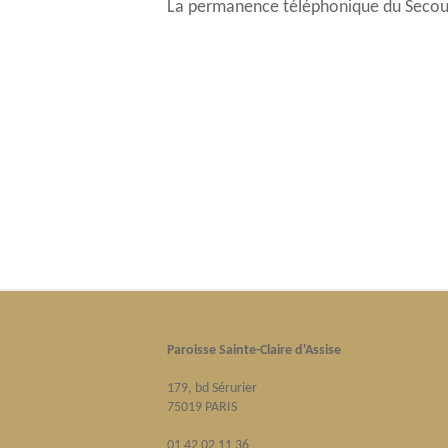
La permanence téléphonique du Secours 
Paroisse Sainte-Claire d'Assise
179, bd Sérurier
75019 PARIS
01 42 02 11 36